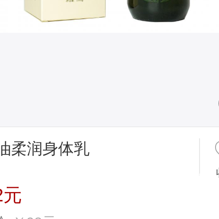
油柔润身体乳
2元