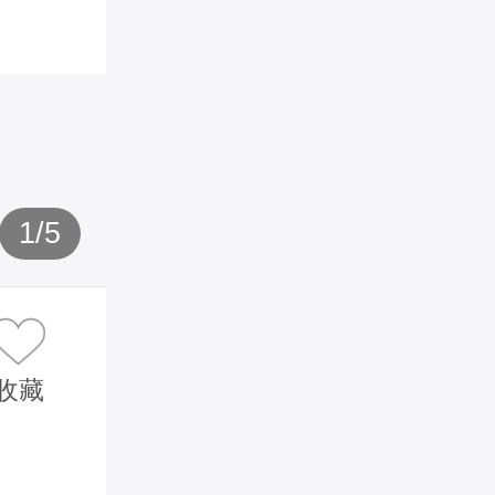
1
/
5
收藏