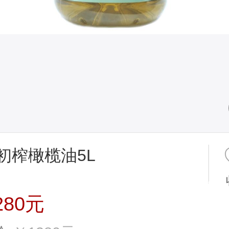
初榨橄榄油5L
280元