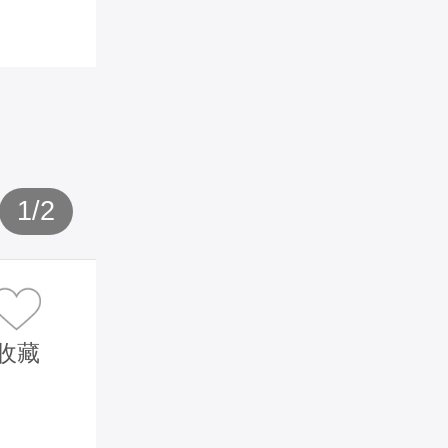
1
/
2
收藏