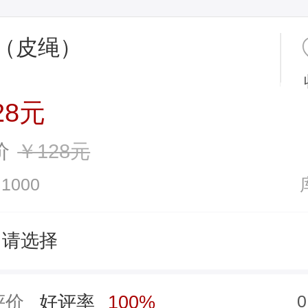
（皮绳）
28元
价
￥128元
1000
请选择
评价
好评率
100%