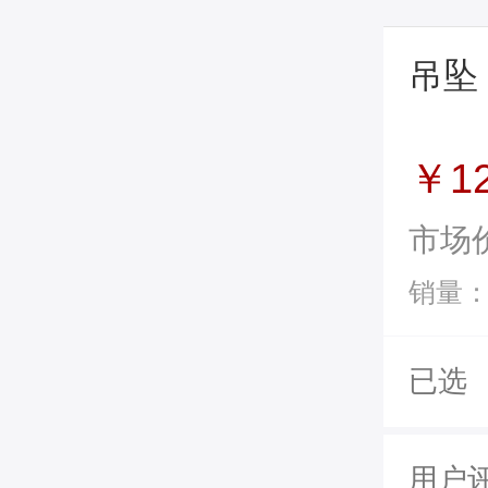
吊坠
￥1
市场
销量：
已选
用户