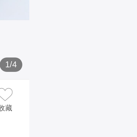
1
/
4
收藏