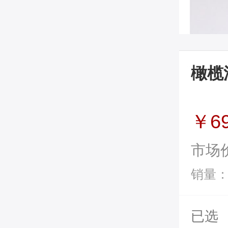
橄榄
￥6
市场
销量：
已选