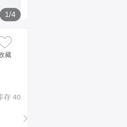
1
/
4
收藏
库存 40