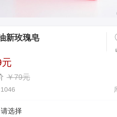
油新玫瑰皂
9元
价
￥79元
1046
请选择