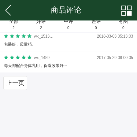
商品评论
全部
好评
中评
差评
有图
2
2
0
0
0
wx_151332906448
2018-03-03 05:13:03
包装好，质量精。
wx_148914693773
2017-05-29 08:00:05
每天都配合身体乳用，保湿效果好～
上一页