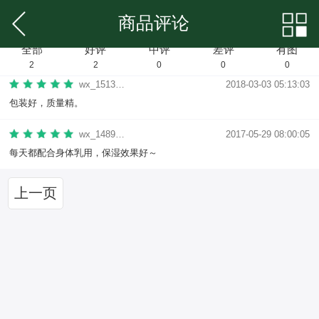
商品评论
全部
好评
中评
差评
有图
2
2
0
0
0
wx_151332906448
2018-03-03 05:13:03
包装好，质量精。
wx_148914693773
2017-05-29 08:00:05
每天都配合身体乳用，保湿效果好～
上一页