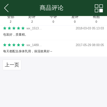
商品评论
全部
好评
中评
差评
有图
2
2
0
0
0
wx_151332906448
2018-03-03 05:13:03
包装好，质量精。
wx_148914693773
2017-05-29 08:00:05
每天都配合身体乳用，保湿效果好～
上一页